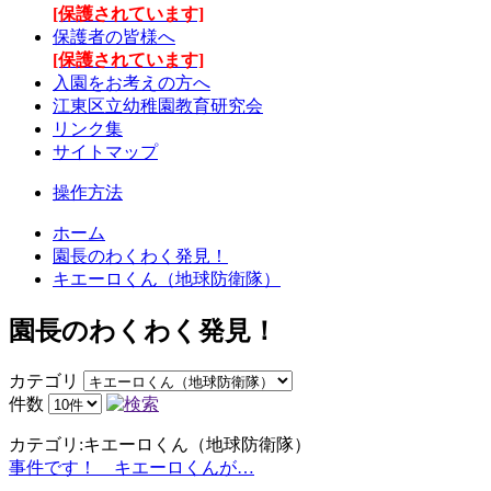
[保護されています]
保護者の皆様へ
[保護されています]
入園をお考えの方へ
江東区立幼稚園教育研究会
リンク集
サイトマップ
操作方法
ホーム
園長のわくわく発見！
キエーロくん（地球防衛隊）
園長のわくわく発見！
カテゴリ
件数
カテゴリ:キエーロくん（地球防衛隊）
事件です！ キエーロくんが…