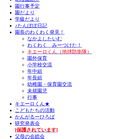
園行事予定
園だより
学級だより
♪たんぽぽ日記
園長のわくわく発見！
なかよしたいむ
わくわく みーつけた！
キエーロくん（地球防衛隊）
園外保育
小学校交流
年中組
年長組
幼稚園・保育園交流
未就園児
行事
キエーロくん★
こどもたちの活動
かんがるーひろば
研究発表会
[保護されています]
父母の会総会