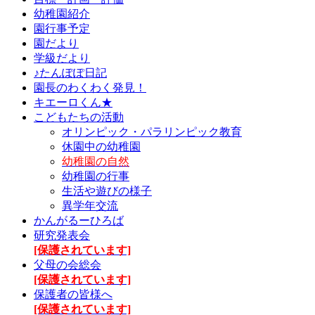
幼稚園紹介
園行事予定
園だより
学級だより
♪たんぽぽ日記
園長のわくわく発見！
キエーロくん★
こどもたちの活動
オリンピック・パラリンピック教育
休園中の幼稚園
幼稚園の自然
幼稚園の行事
生活や遊びの様子
異学年交流
かんがるーひろば
研究発表会
[保護されています]
父母の会総会
[保護されています]
保護者の皆様へ
[保護されています]